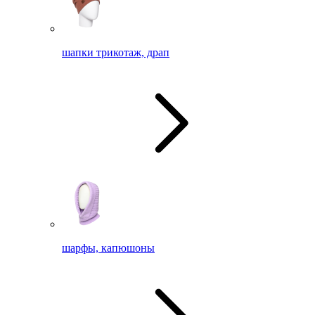
шапки трикотаж, драп
шарфы, капюшоны