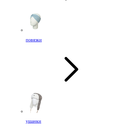
повязки
ушанки