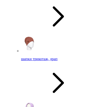
шапки трикотаж, драп