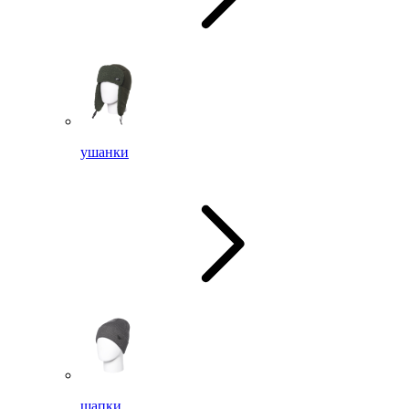
ушанки
шапки