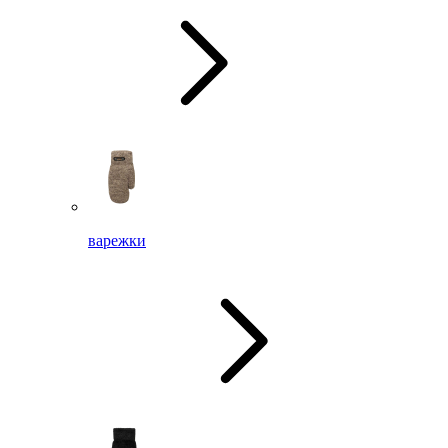
варежки