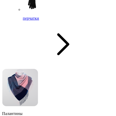
перчатки
Палантины