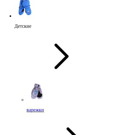
Детские
варежки