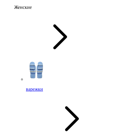
Женские
варежки