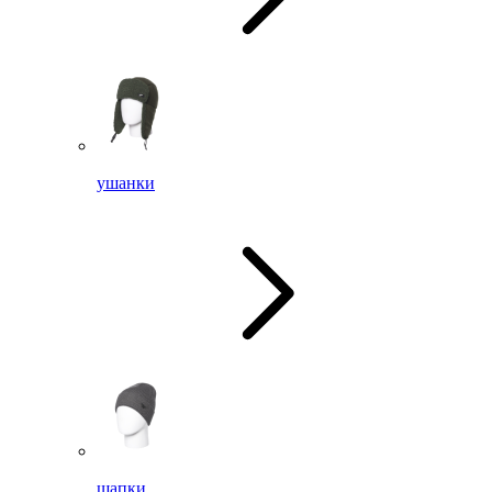
ушанки
шапки