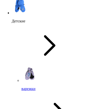
Детские
варежки