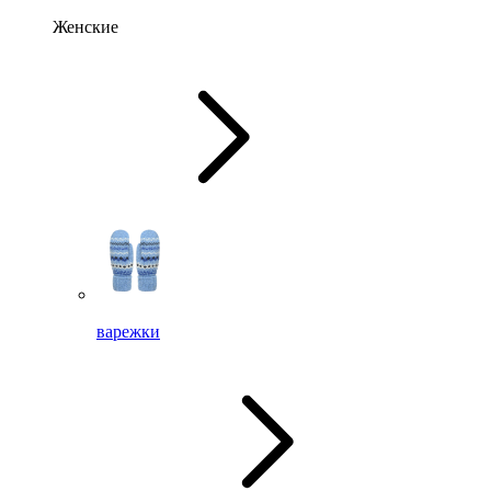
Женские
варежки