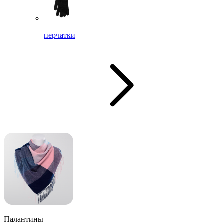
перчатки
Палантины