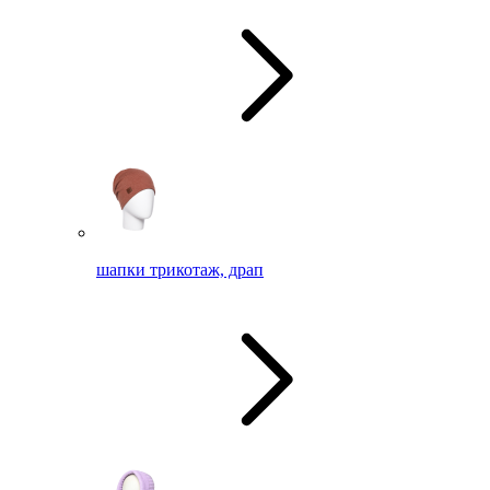
шапки трикотаж, драп