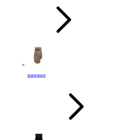
варежки