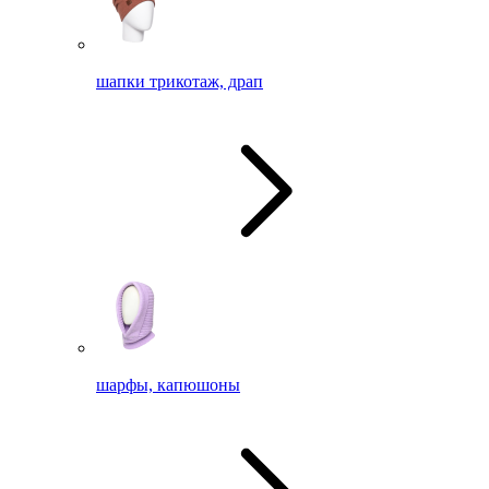
шапки трикотаж, драп
шарфы, капюшоны