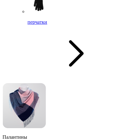
перчатки
Палантины