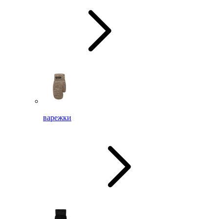
варежки