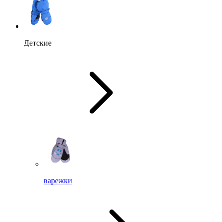
Детские
варежки