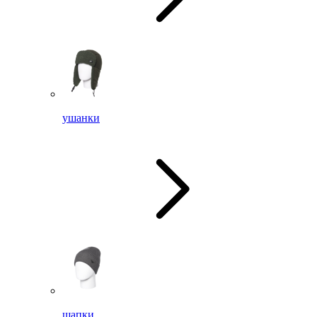
ушанки
шапки