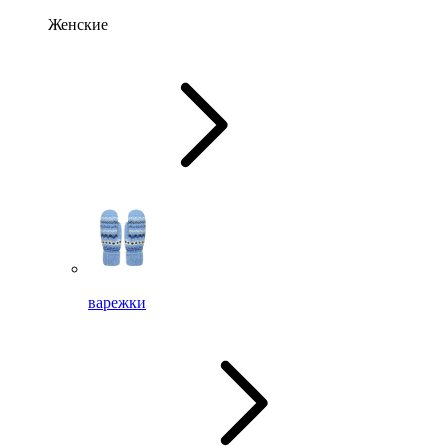
Женские
варежки