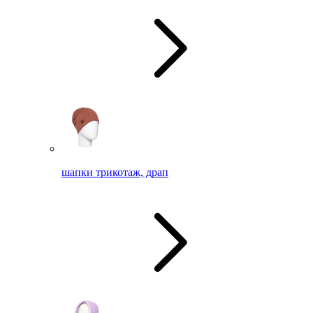
шапки трикотаж, драп