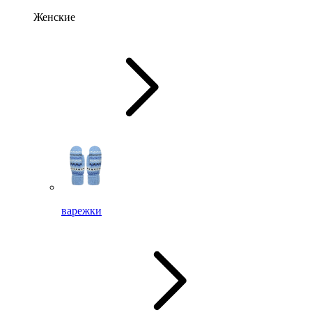
Женские
варежки