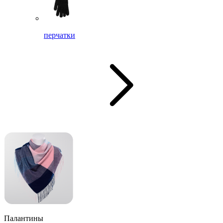
перчатки
Палантины