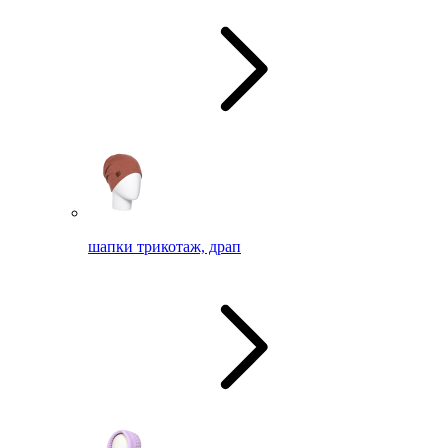
шапки трикотаж, драп