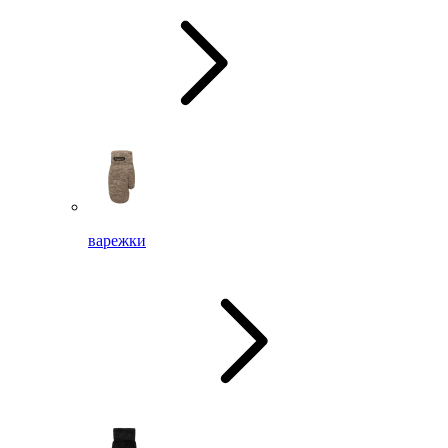
варежки