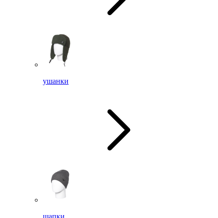
ушанки
шапки