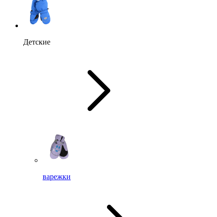
Детские
варежки