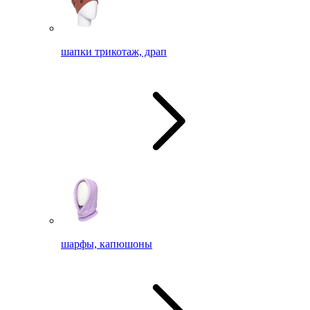
шапки трикотаж, драп
шарфы, капюшоны