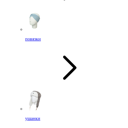
повязки
ушанки