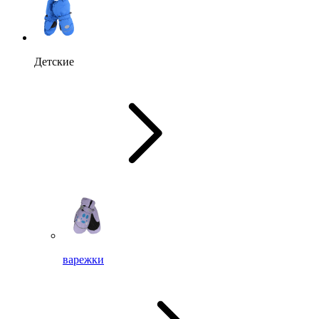
Детские
варежки