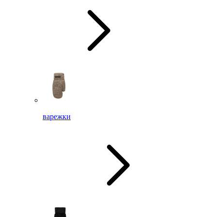
варежки