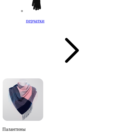
перчатки
Палантины