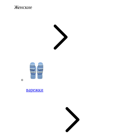
Женские
варежки