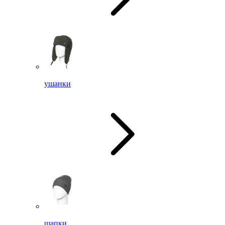
ушанки
шапки