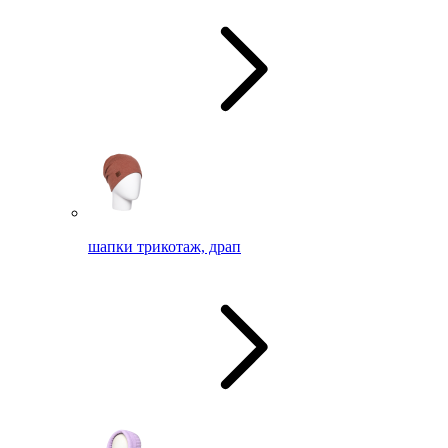
шапки трикотаж, драп