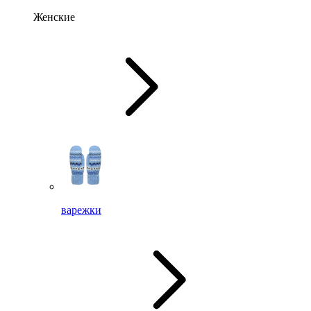
Женские
варежки