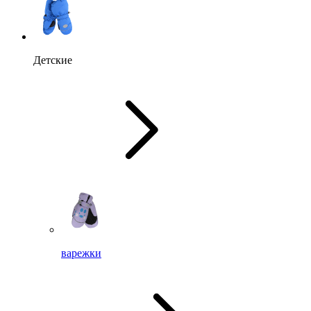
Детские
варежки