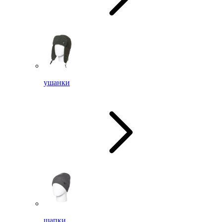
ушанки
шапки