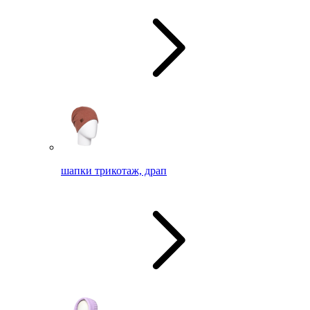
шапки трикотаж, драп