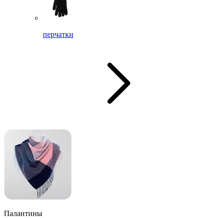
перчатки
Палантины