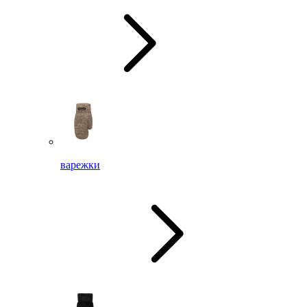
варежки