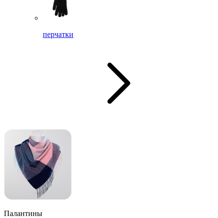
перчатки
Палантины