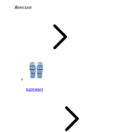
Женские
варежки