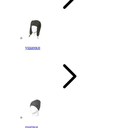
ушанки
шапки