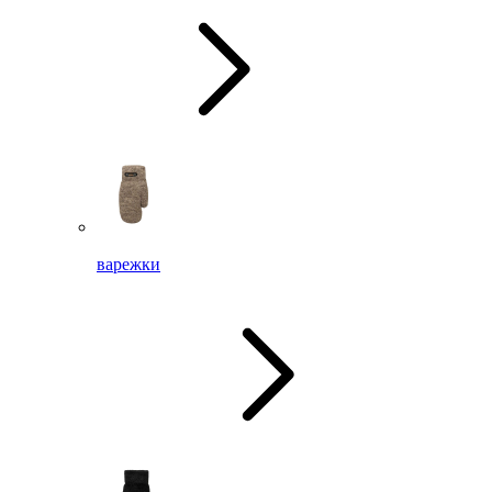
варежки