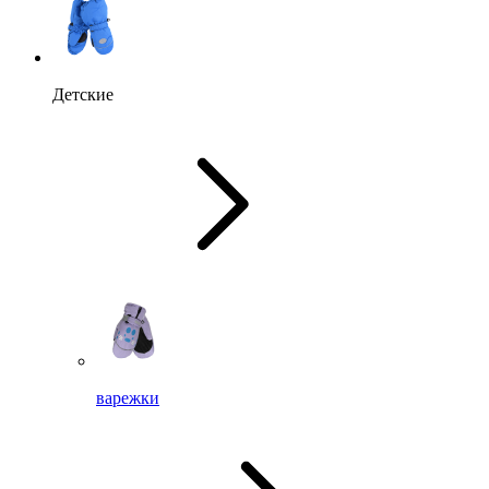
Детские
варежки