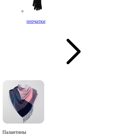
перчатки
Палантины