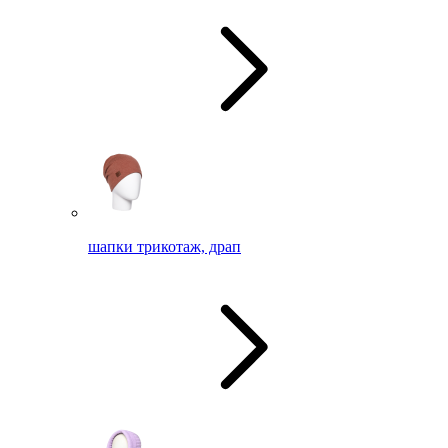
шапки трикотаж, драп