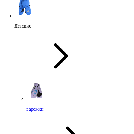
Детские
варежки