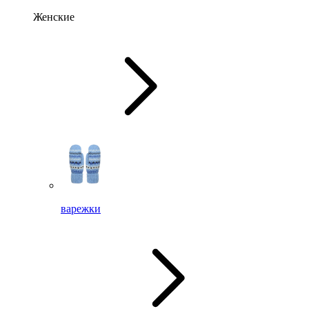
Женские
варежки