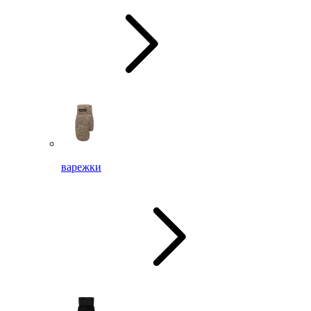
варежки