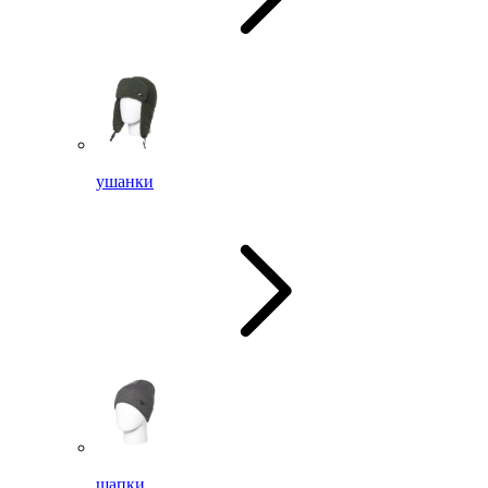
ушанки
шапки