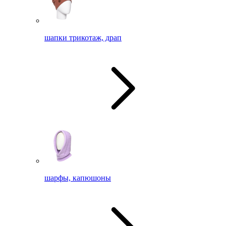
шапки трикотаж, драп
шарфы, капюшоны