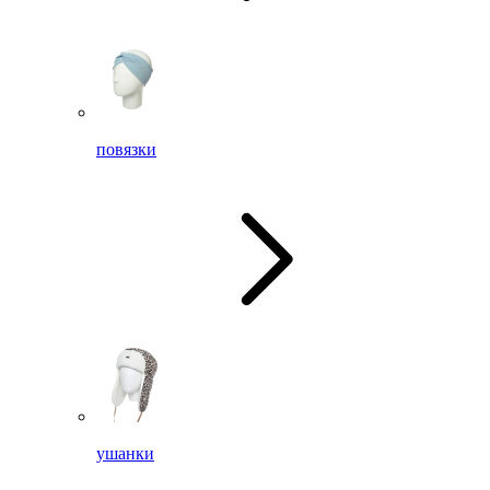
повязки
ушанки