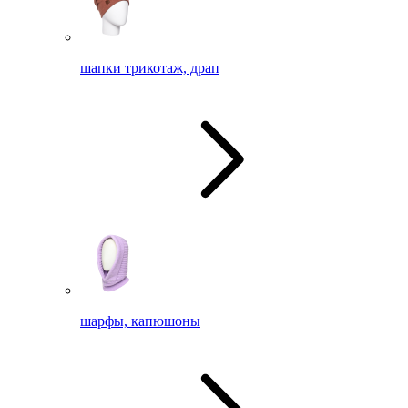
шапки трикотаж, драп
шарфы, капюшоны