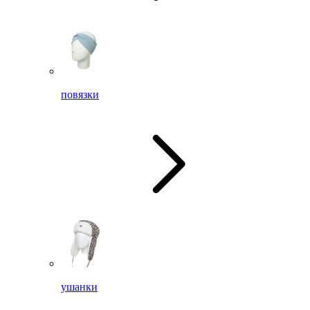
повязки
ушанки