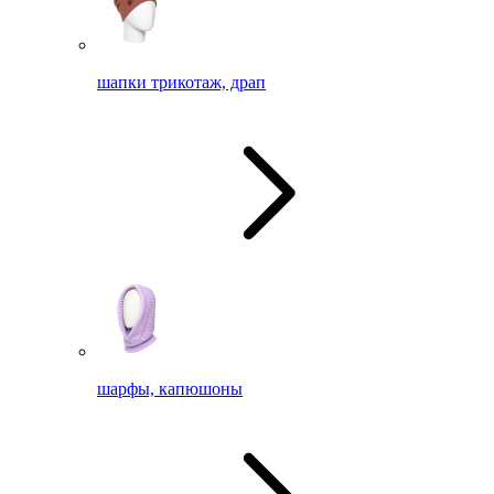
шапки трикотаж, драп
шарфы, капюшоны