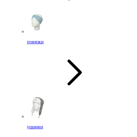
повязки
ушанки