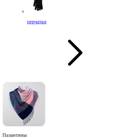
перчатки
Палантины