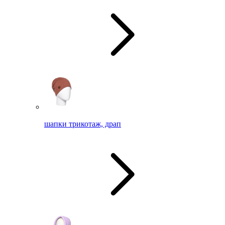
шапки трикотаж, драп