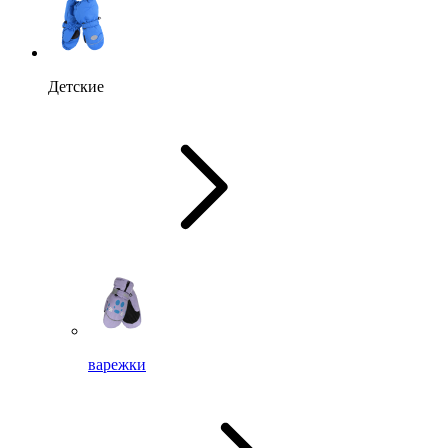
Детские
варежки