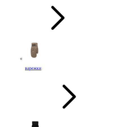
варежки