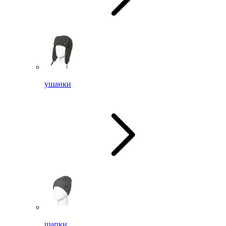
ушанки
шапки