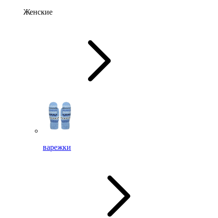
Женские
варежки