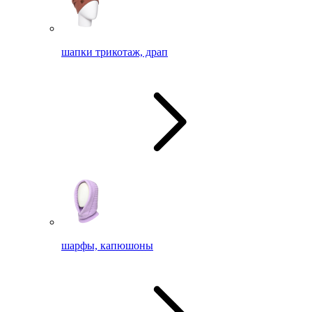
шапки трикотаж, драп
шарфы, капюшоны