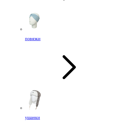
повязки
ушанки