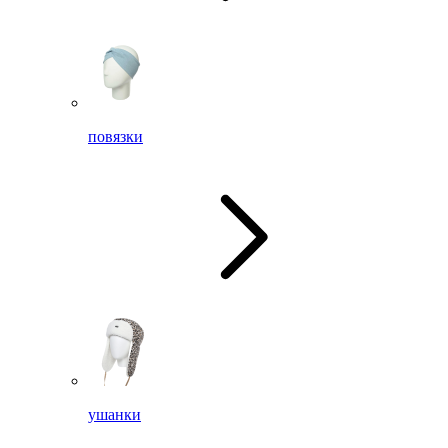
повязки
ушанки