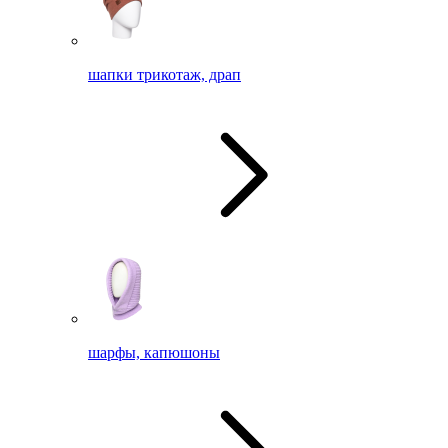
шапки трикотаж, драп
шарфы, капюшоны