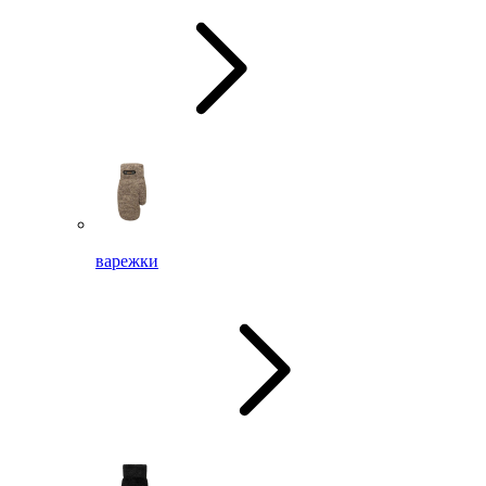
варежки