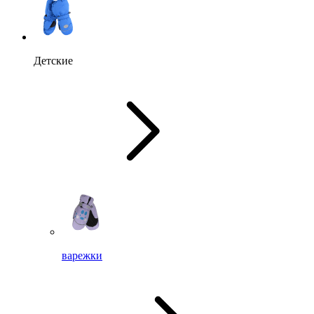
Детские
варежки