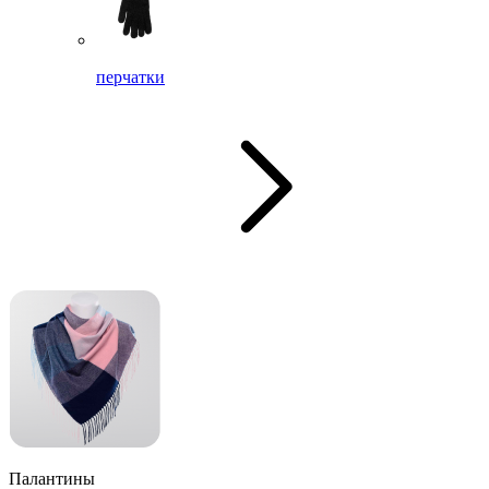
перчатки
Палантины