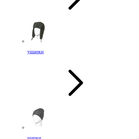
ушанки
шапки