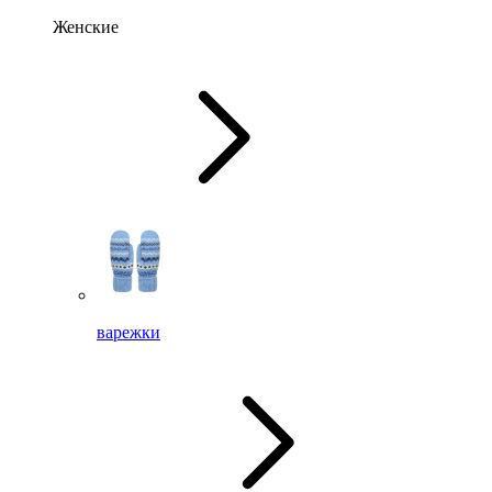
Женские
варежки