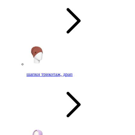
шапки трикотаж, драп