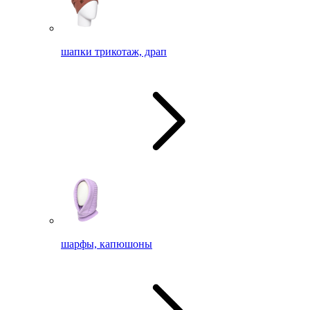
шапки трикотаж, драп
шарфы, капюшоны