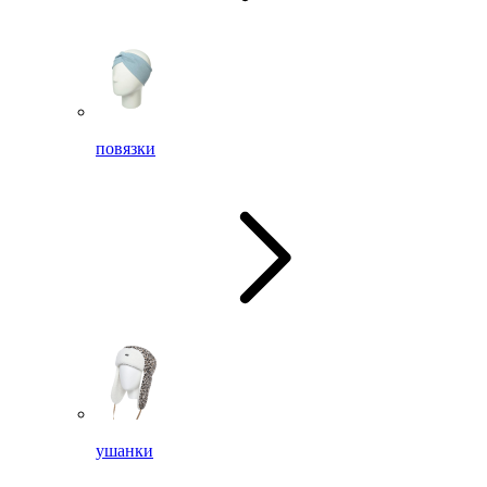
повязки
ушанки