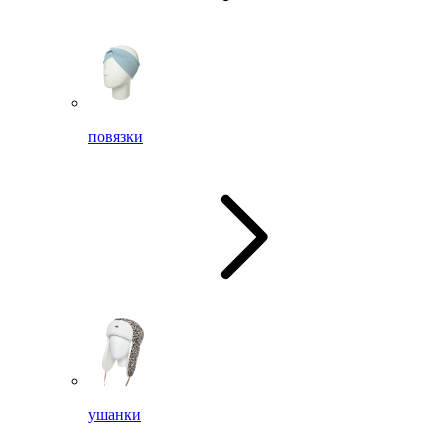
повязки
ушанки