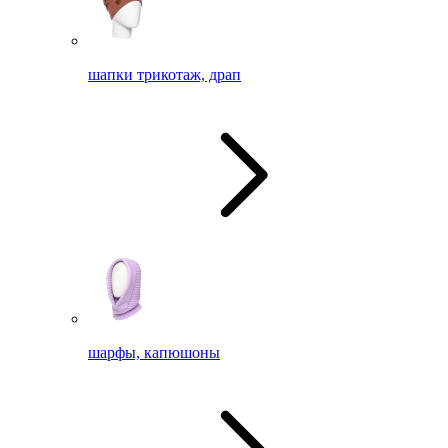
шапки трикотаж, драп
шарфы, капюшоны