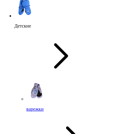
Детские
варежки