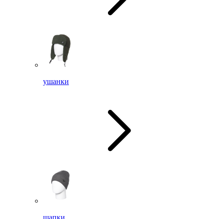
ушанки
шапки