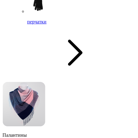
перчатки
Палантины