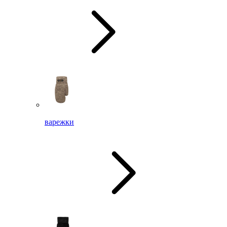
варежки