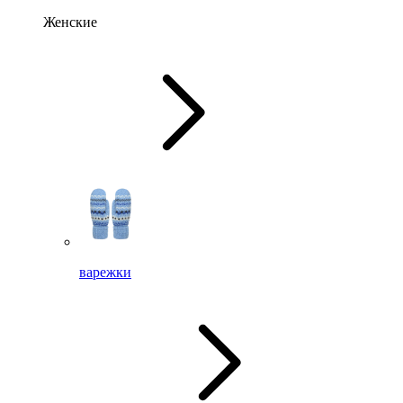
Женские
варежки