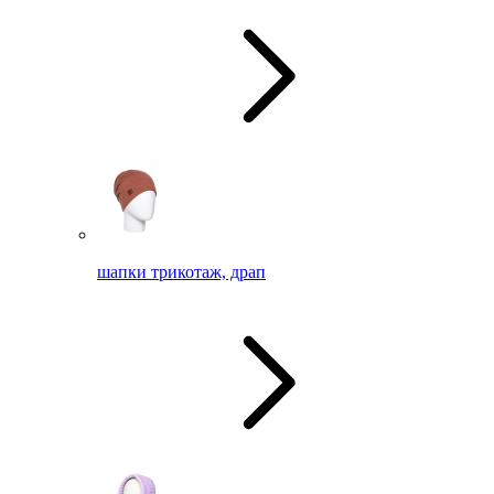
шапки трикотаж, драп