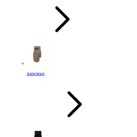
варежки