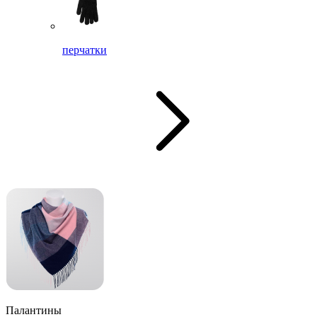
перчатки
Палантины