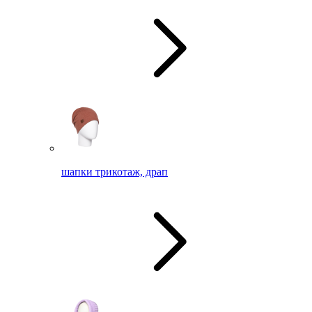
шапки трикотаж, драп