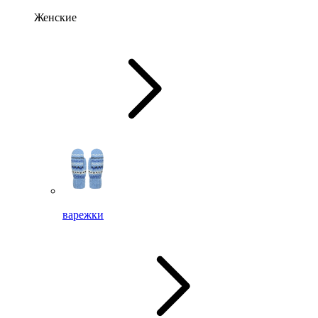
Женские
варежки