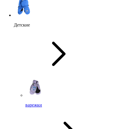
Детские
варежки