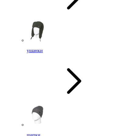
ушанки
шапки