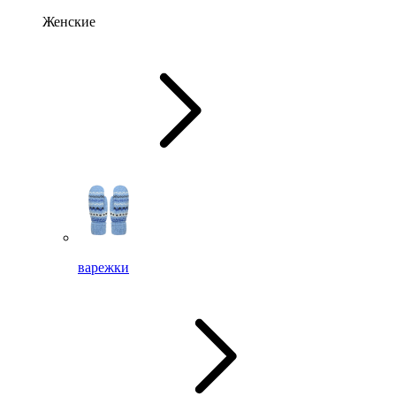
Женские
варежки