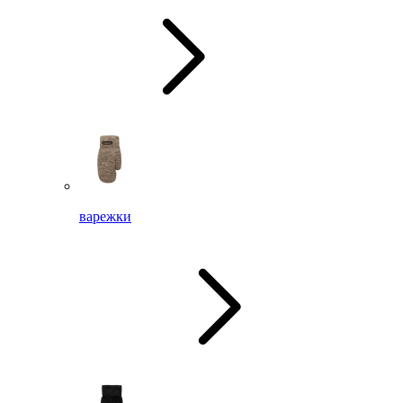
варежки