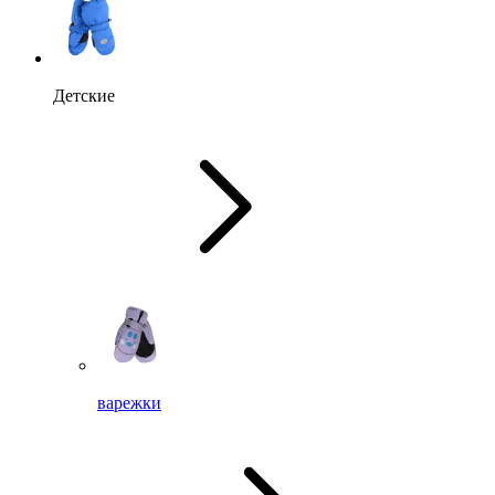
Детские
варежки