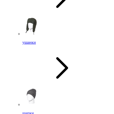
ушанки
шапки