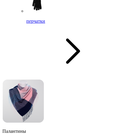
перчатки
Палантины