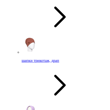
шапки трикотаж, драп