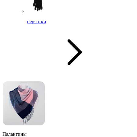
перчатки
Палантины