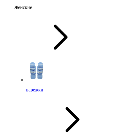
Женские
варежки