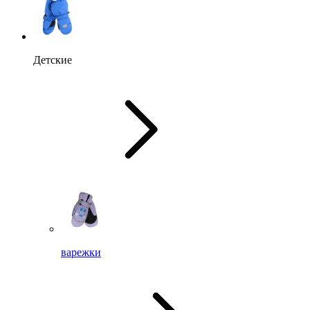
Детские
варежки