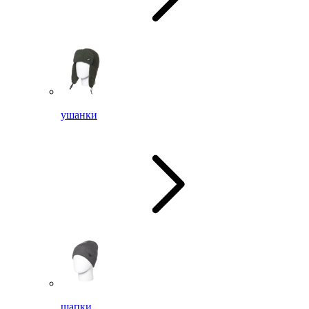
ушанки
шапки