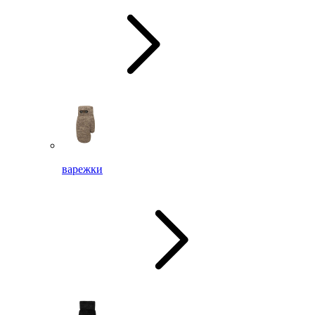
варежки