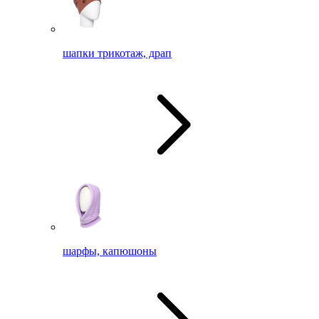
шапки трикотаж, драп
шарфы, капюшоны