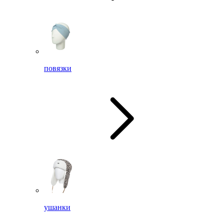
повязки
ушанки