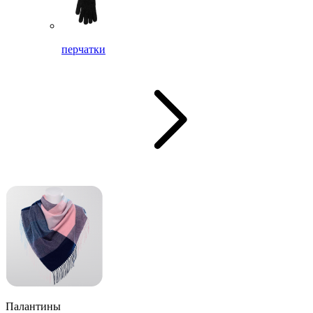
перчатки
Палантины