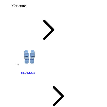
Женские
варежки