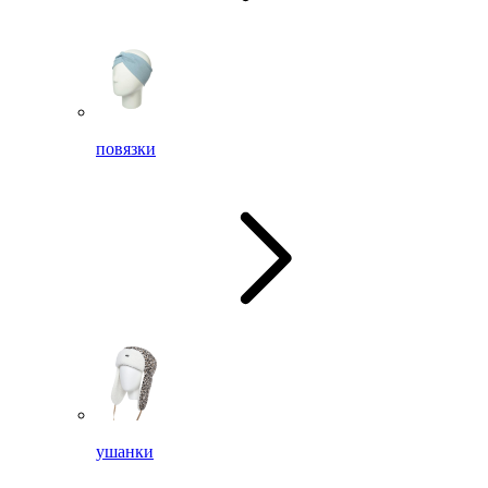
повязки
ушанки