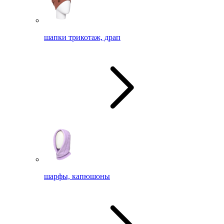
шапки трикотаж, драп
шарфы, капюшоны