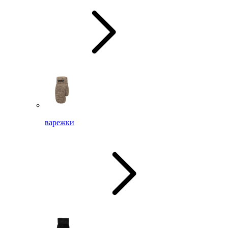
варежки