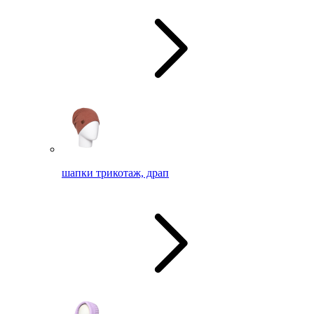
шапки трикотаж, драп