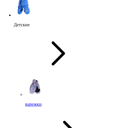
Детские
варежки