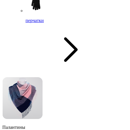
перчатки
Палантины