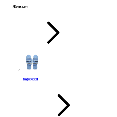
Женские
варежки