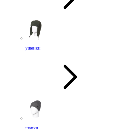
ушанки
шапки