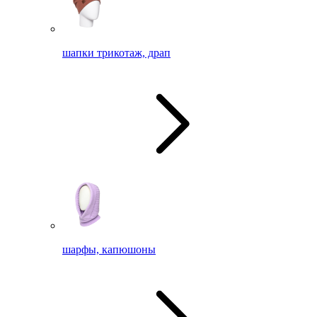
шапки трикотаж, драп
шарфы, капюшоны