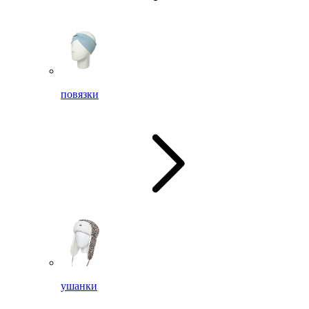
повязки
ушанки