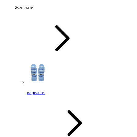
Женские
варежки