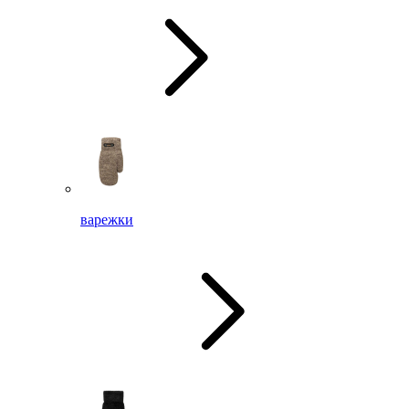
варежки