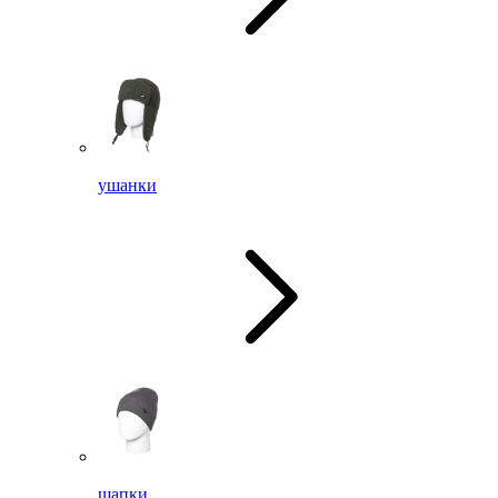
ушанки
шапки