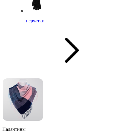
перчатки
Палантины