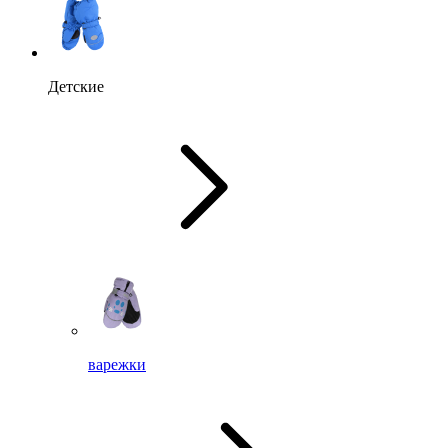
Детские
варежки