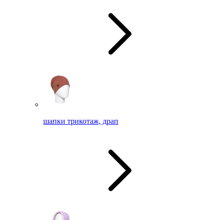
шапки трикотаж, драп