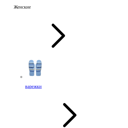
Женские
варежки