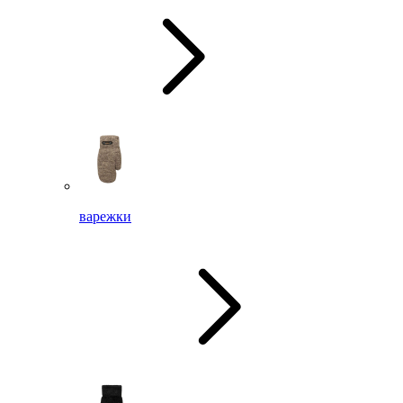
варежки