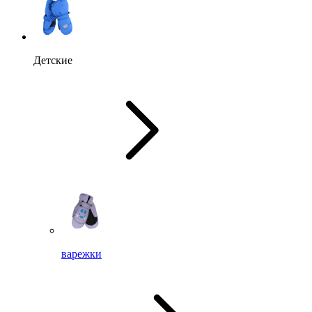
Детские
варежки