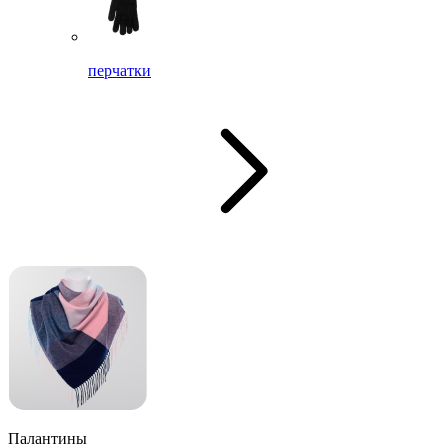
перчатки
Палантины