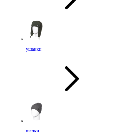
ушанки
шапки