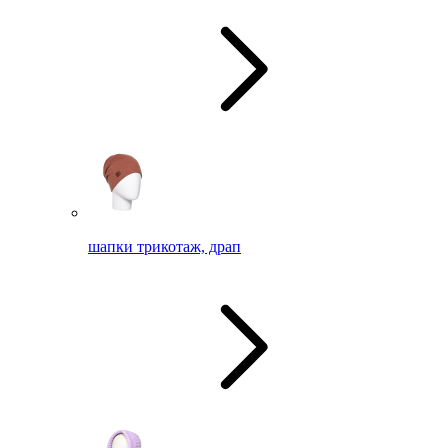
шапки трикотаж, драп