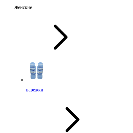
Женские
варежки