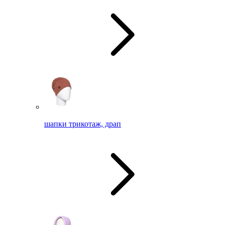
шапки трикотаж, драп