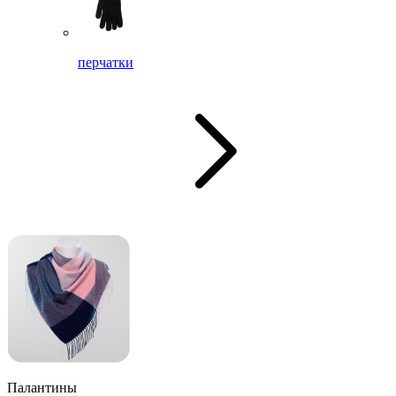
перчатки
Палантины