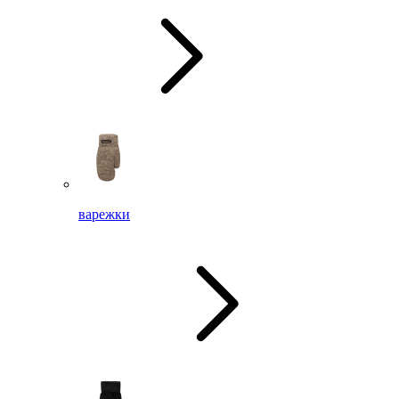
варежки