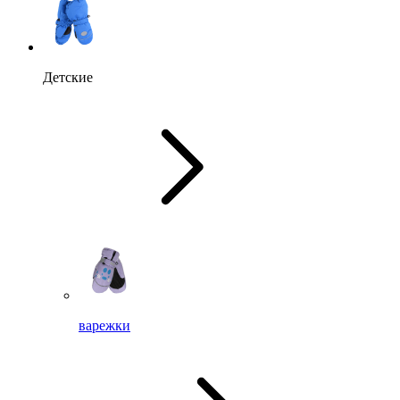
Детские
варежки