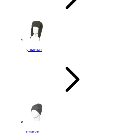
ушанки
шапки