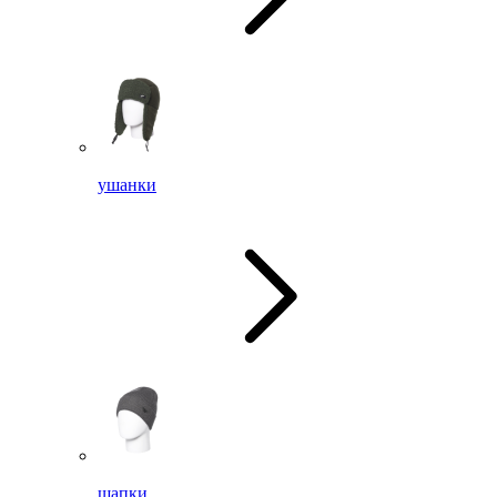
ушанки
шапки