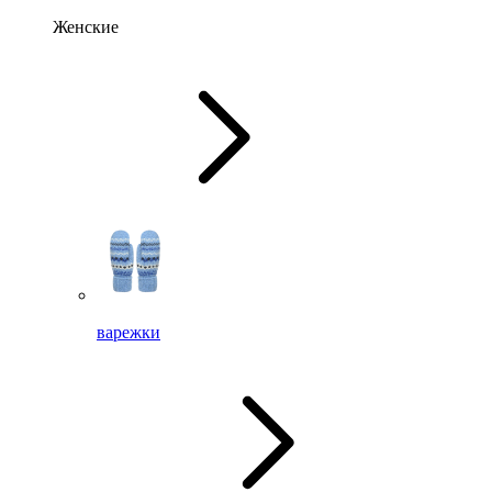
Женские
варежки