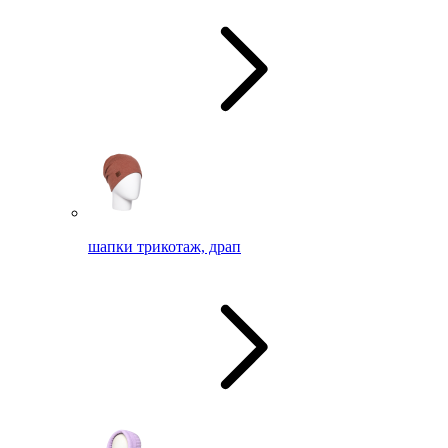
шапки трикотаж, драп