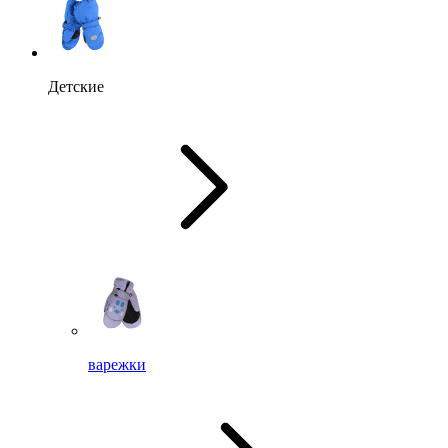
Детские
варежки