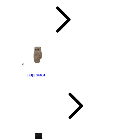
варежки