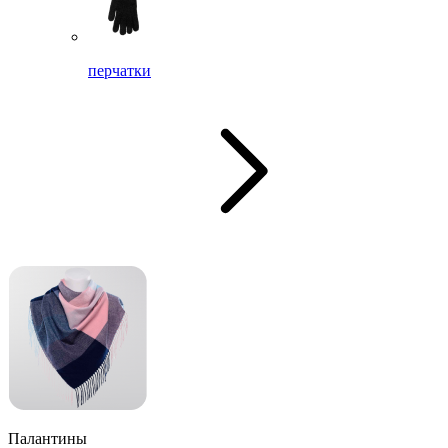
перчатки
Палантины