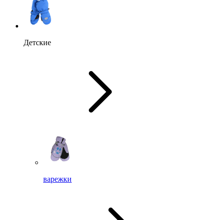
Детские
варежки