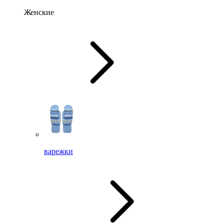
Женские
варежки