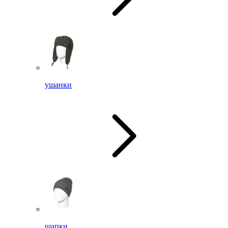
ушанки
шапки