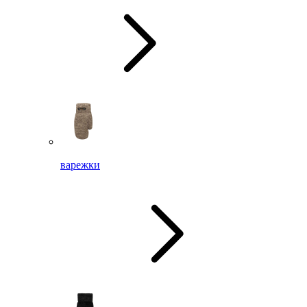
варежки