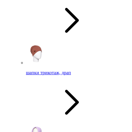
шапки трикотаж, драп