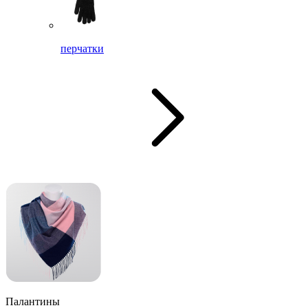
перчатки
Палантины