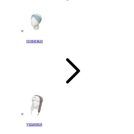
повязки
ушанки