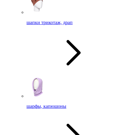
шапки трикотаж, драп
шарфы, капюшоны