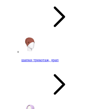
шапки трикотаж, драп