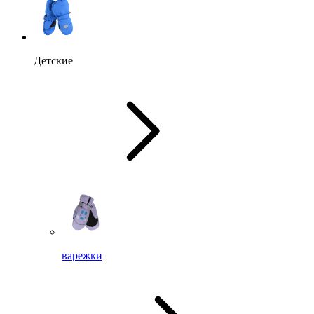
Детские
варежки