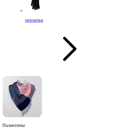
перчатки
Палантины