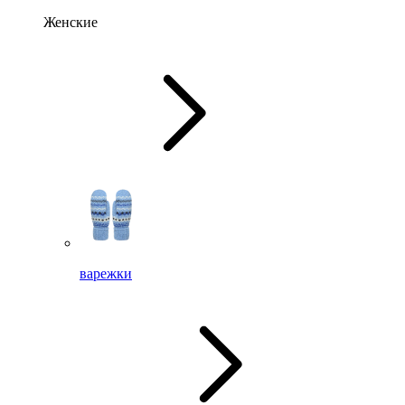
Женские
варежки