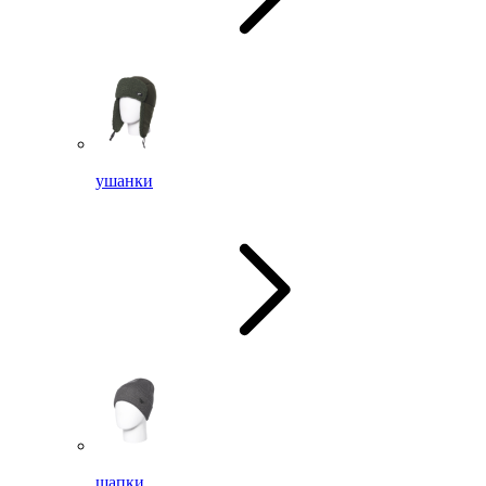
ушанки
шапки