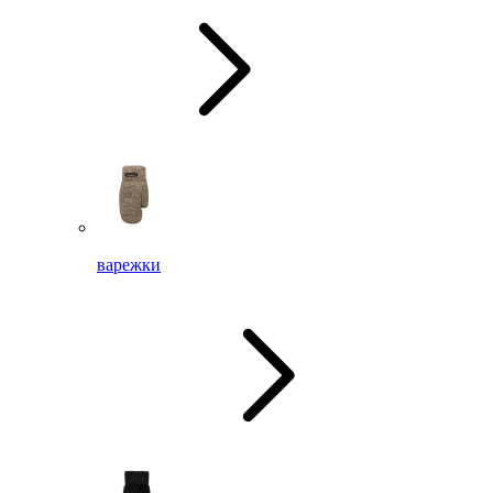
варежки