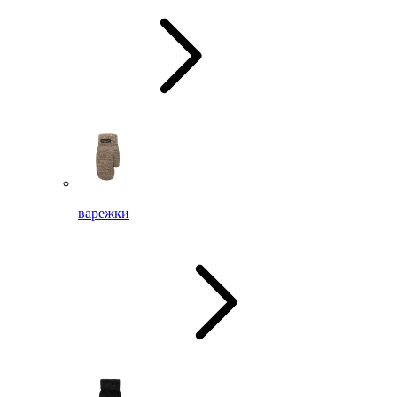
варежки