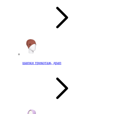
шапки трикотаж, драп