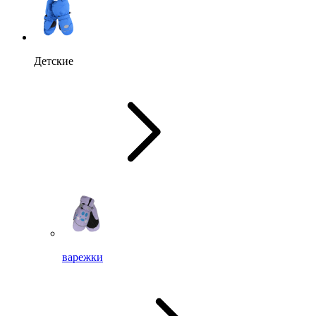
Детские
варежки