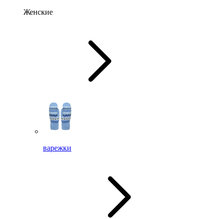
Женские
варежки