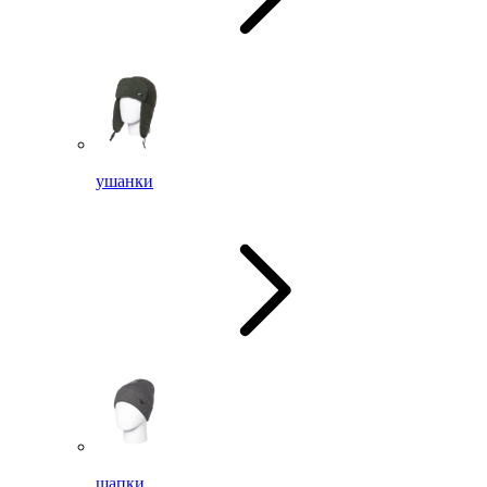
ушанки
шапки