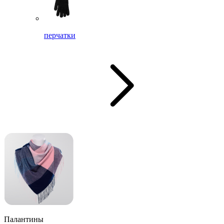
перчатки
Палантины