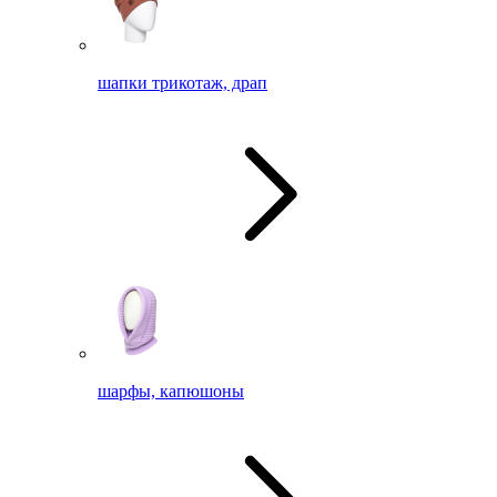
шапки трикотаж, драп
шарфы, капюшоны