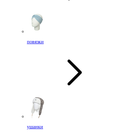
повязки
ушанки