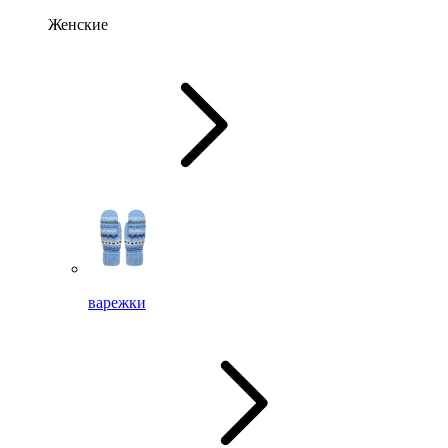
Женские
варежки