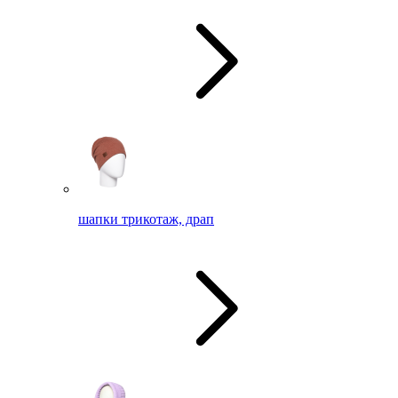
шапки трикотаж, драп