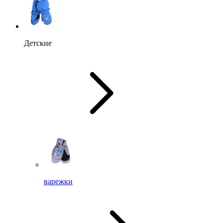
Детские
варежки