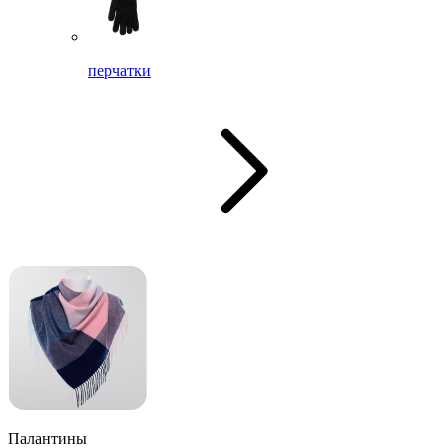
перчатки
Палантины