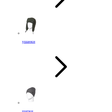
ушанки
шапки