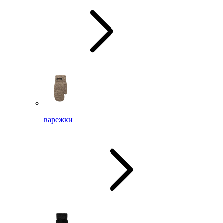
варежки