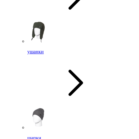
ушанки
шапки