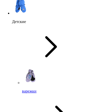
Детские
варежки