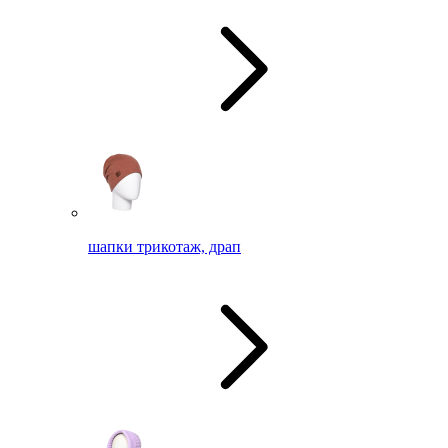
шапки трикотаж, драп