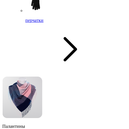
перчатки
Палантины