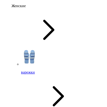
Женские
варежки