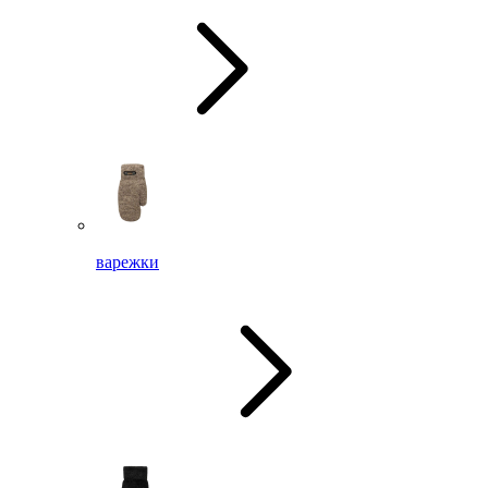
варежки