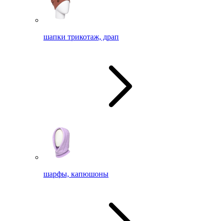
шапки трикотаж, драп
шарфы, капюшоны