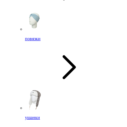
повязки
ушанки