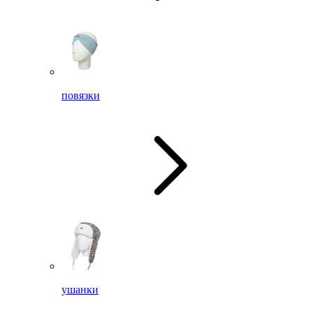
повязки
ушанки