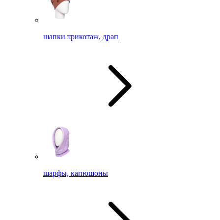
шапки трикотаж, драп
шарфы, капюшоны