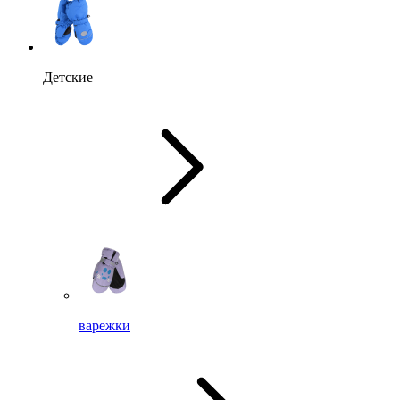
Детские
варежки