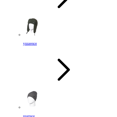
ушанки
шапки