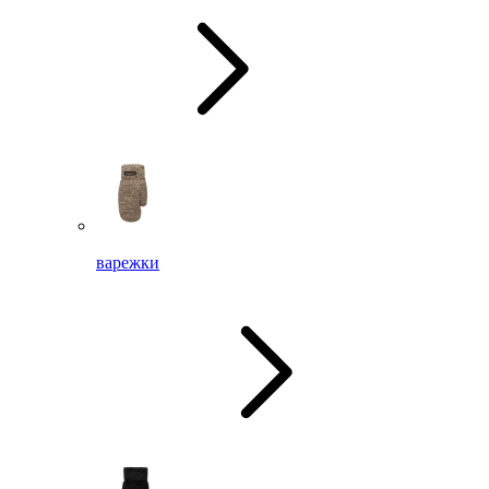
варежки