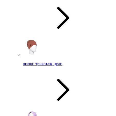
шапки трикотаж, драп