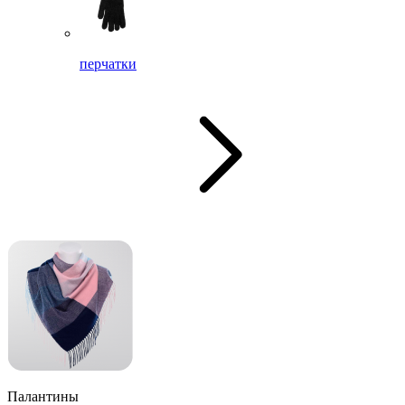
перчатки
Палантины