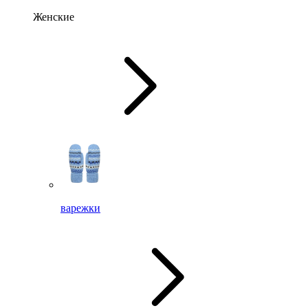
Женские
варежки