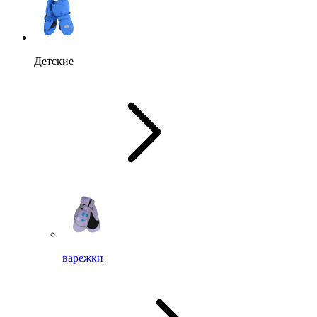
Детские
варежки