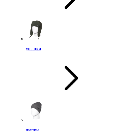
ушанки
шапки