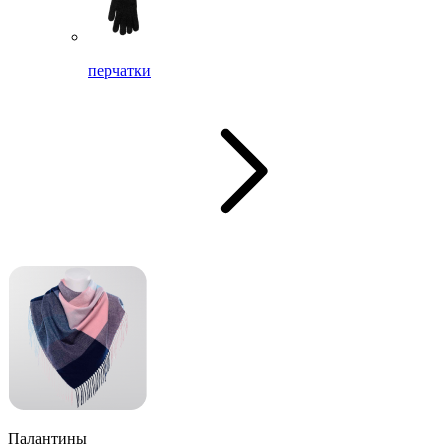
перчатки
Палантины