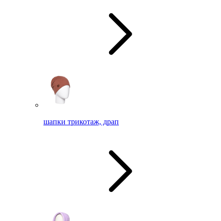
шапки трикотаж, драп