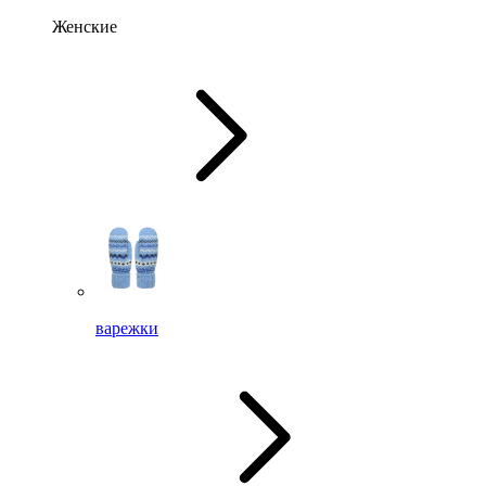
Женские
варежки