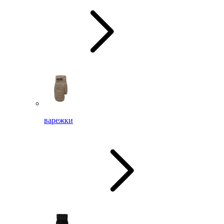
варежки