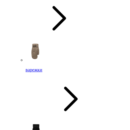
варежки