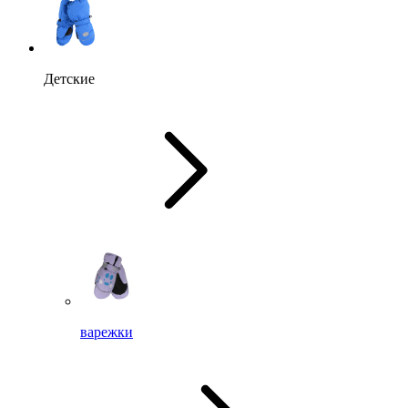
Детские
варежки