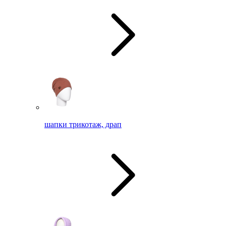
шапки трикотаж, драп