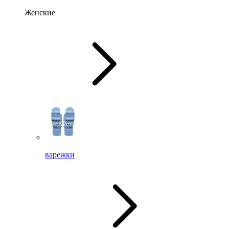
Женские
варежки