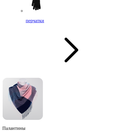
перчатки
Палантины