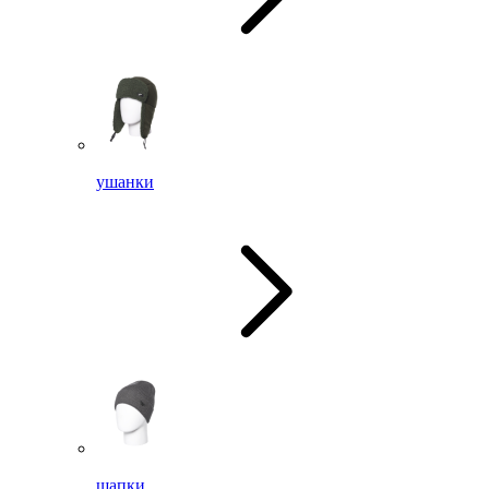
ушанки
шапки