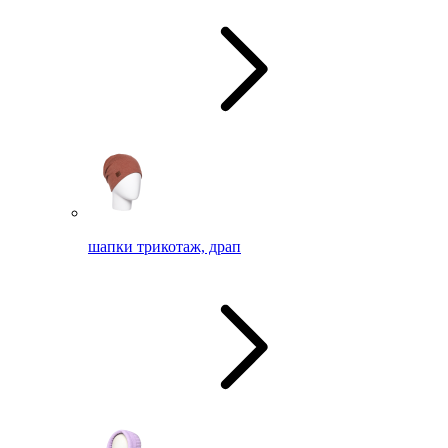
шапки трикотаж, драп