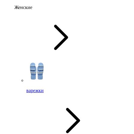
Женские
варежки