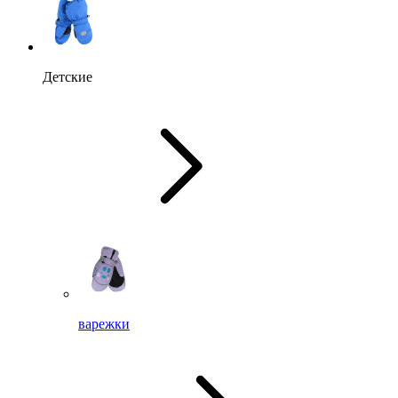
Детские
варежки