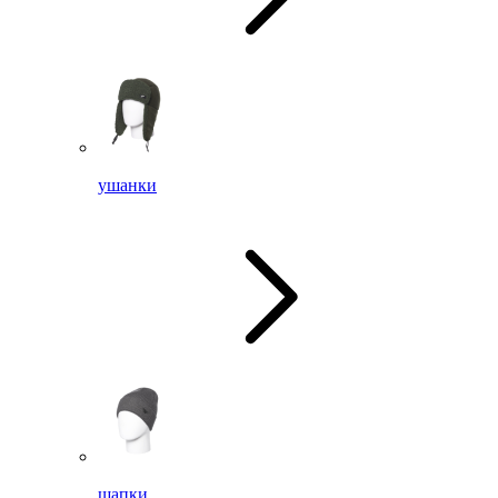
ушанки
шапки