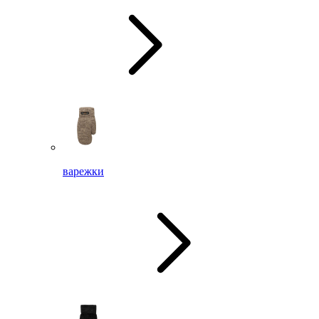
варежки