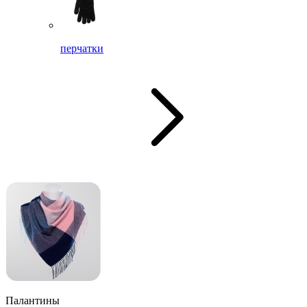
перчатки
Палантины