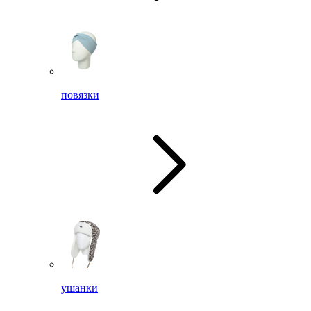
повязки
ушанки