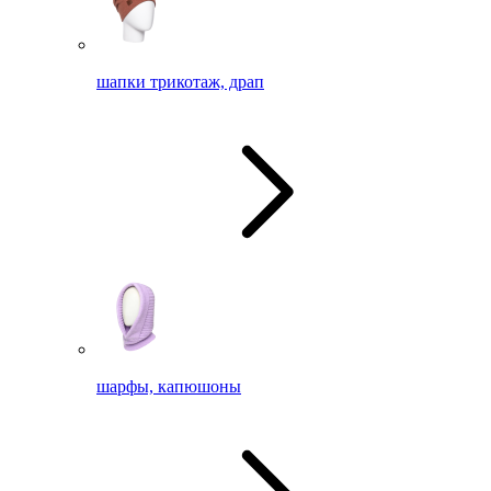
шапки трикотаж, драп
шарфы, капюшоны