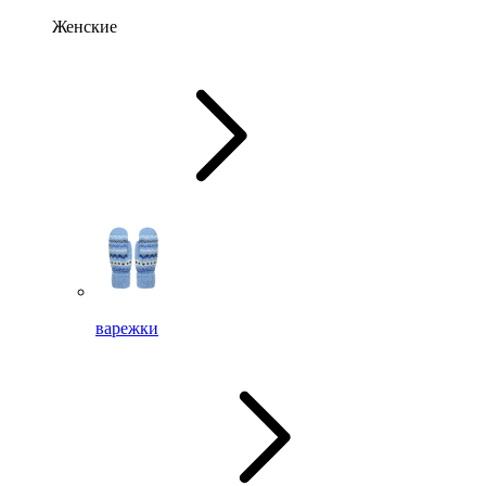
Женские
варежки