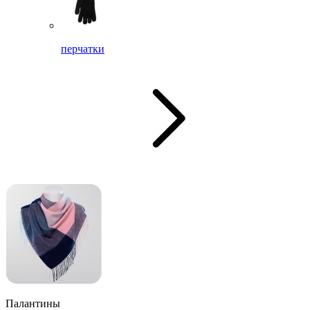
перчатки
Палантины