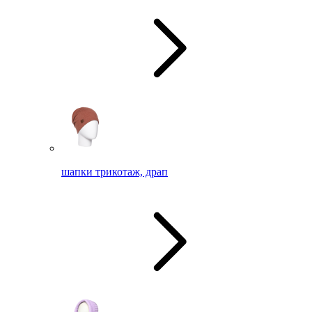
шапки трикотаж, драп