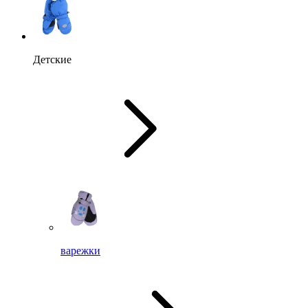
Детские
варежки