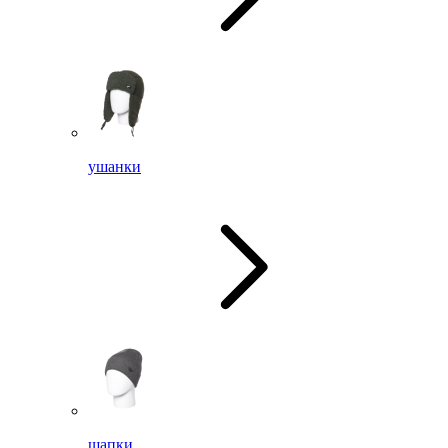
ушанки
шапки