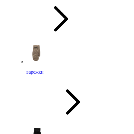
варежки