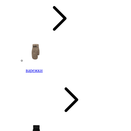
варежки