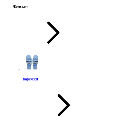
Женские
варежки