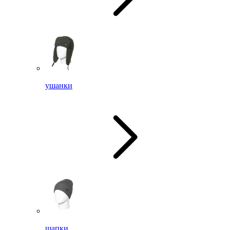
ушанки
шапки