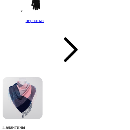
перчатки
Палантины