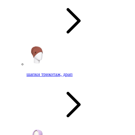
шапки трикотаж, драп