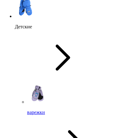
Детские
варежки