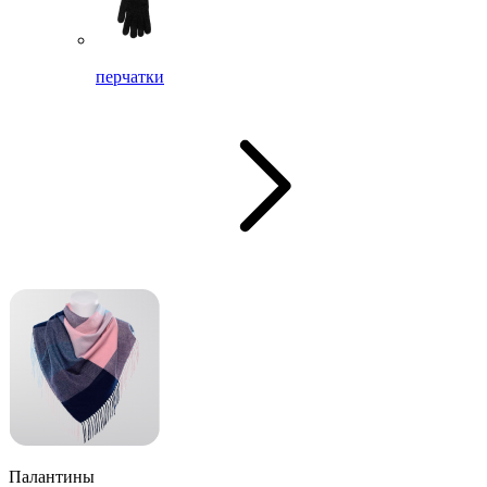
перчатки
Палантины