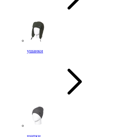
ушанки
шапки