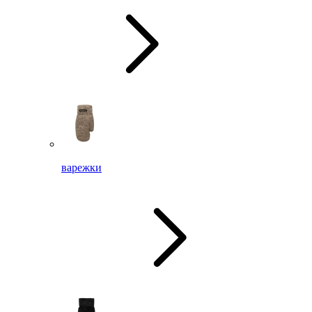
варежки