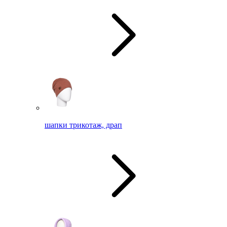
шапки трикотаж, драп