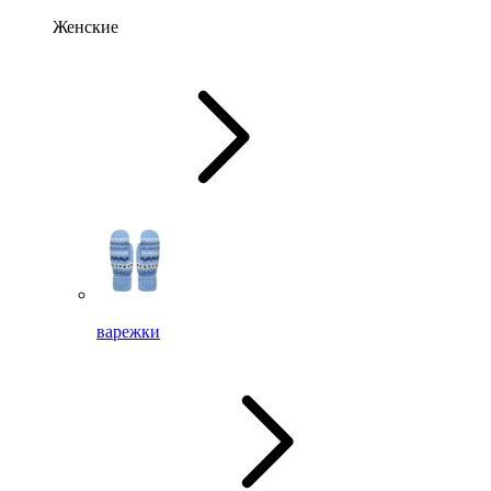
Женские
варежки