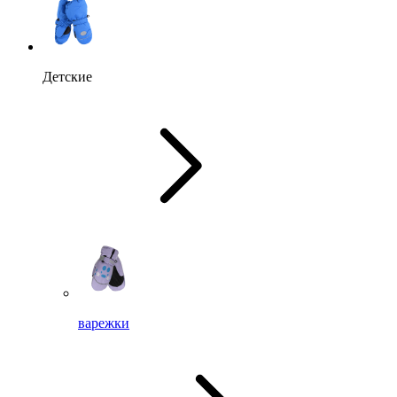
Детские
варежки